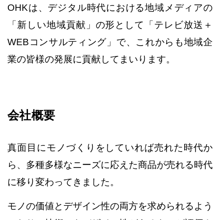
必然的に私が手に入れる事のできない
OHKは、デジタル時代における地域メディアの
調査結果が上がってきた。
「新しい地域貢献」の形として
「テレビ放送＋
その内容は客観的であり、根拠も詳らかで
私自身その結果は腹に落ちた。
WEBコンサルティング」で、
これからも地域企
業の皆様の発展に貢献してまいります。
私たちが気づけなくなっていたのは
集客の方法ではなく、お客様の本音だったのか。
その瞬間私の目の前にかかっていたモヤが
一気に晴れた気がした。
会社概要
戦術が尽きたと思っているあなたへ
変わりたい、でも変われない。
変わるための一手、その次の一手は
真面目にモノづくりをしていれば売れた時代か
戦略しかありません。
ら、
多種多様なニーズに応えた商品が売れる時代
私たち岡山放送は、時流をつかみ
に
移り変わってきました。
そして、変革の要となる戦略を導き出す事で
岡山のこの地で日々奮闘されている
モノの価値とデザイン性の両方を求められるよう
企業の皆様に成果を伴う貢献をお約束します。