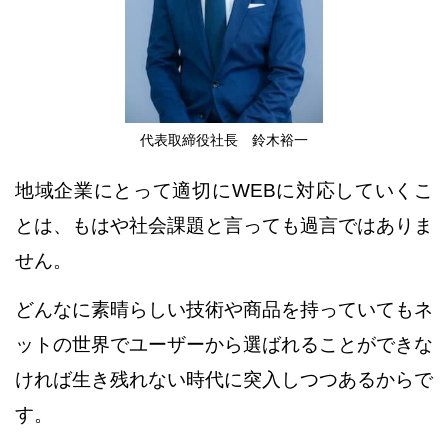
しかし微かに不安は残っていた。
それはこれまでいろいろな施策を試して
上手くいかなかった残像とも言える。
そして顔合わせも終わりに近づいた頃それは告げられた。
「私たちは成果をお約束します」と。
代表取締役社長 鈴木裕一
正直驚きを隠せなかった。
なぜならばこれまで私が対峙したコンサルタントは
地域企業にとって適切にWEBに対応していくこ
「成果にコミットできますか」
とは、
もはや社会課題と言っても過言ではありま
と聞いてものらりくらりと交わすだけだったからだ。
せん。
外部ブレインとして一緒にできるかもしれない。
そう思って決断してからの変化は想像以上だった。
どんなに素晴らしい技術や商品を持っていても
ネ
市場調査と呼ばれるビッグデータの解析など
ットの世界でユーザーから選ばれることができな
机上の調査だけじゃなく、
ければ
生き残れない時代に突入しつつあるからで
競合の店舗へ足を運びリアルな調査を重ねてくれた。
す。
まさに取材をする記者のように。