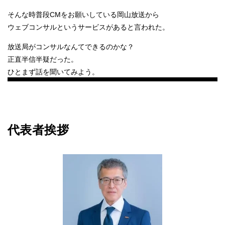
そんな時普段CMをお願いしている岡山放送から
ウェブコンサルというサービスがあると言われた。
放送局がコンサルなんてできるのかな？
正直半信半疑だった。
ひとまず話を聞いてみよう。
始まりは実に受け身だった。
なにげに参加したその日の顔合わせは
私の予想を裏切った。
代表者挨拶
話を聞くうちに光のようなものを感じたからだ。
実績として紹介された他社の取り組みは
まさにうちでもできたらと思った。
ホームページをリニューアルしたばかりであったことが
気がかりで躊躇はあったが、
実際ホームページを新しくしても
集客できていないことに
少しずつ問題も感じ始めていた時期だった。