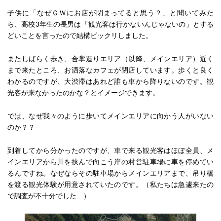
子供に「なぜＧＷにお店が閉まってると思う？」と聞いてみた
ら、高校3年生の長男は「観光客は行かないんじゃないの」とする
どいことを言ったので結構ビックリしました。
またしばらく歩き、合掌造りエリア（以降、メインエリア）近く
まで来たところ、お洒落なカフェが閉店しています。歩くと良く
わかるのですが、大渋滞はあれど誰も車から降りないのです。観
光客が来なかったのかな？とイメージできます。
では、なぜ我々のように歩いてメインエリアに向かう人がいない
のか？？
到着してから分かったのですが、車で来る観光客はほぼ全員、メ
インエリアから川を挟んで向こう岸の村営駐車場に車を停めてい
るんですね。なぜならその駐車場からメインエリアまで、吊り橋
を渡る観光体験が用意されていたのです。（私たちは急遽来たの
で調査が不十分でした…）