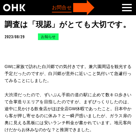
TOP
お知らせ
調査は「現認」がとても大切です。
お問合せ
調査は「現認」がとても大切です。
2023/08/29
お知らせ
GWに家族で訪れた白川郷での気付きです。兼六園周辺を観光する
予定だったのですが、白川郷が意外に近いこと気付いて急遽行っ
てみることにしました。
大渋滞だったので、ずいぶん手前の道の駅に止めて数キロ歩きい
て合掌造りエリアを目指したのですが、まずびっくりしたのは、
途中に見かける飲食店がほぼ全店GW休暇であったこと。日本中か
ら客が押し寄せるのに休み？と一瞬戸惑いましたが、ガラス扉の
奥に見える黒板には安いランチ料金が書かれています。地元客向
けだからお休みなのかな？と推測できました。